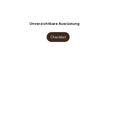
Unverzichtbare Ausrüstung
Checklist